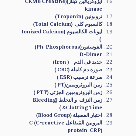
ايزوكرياتين كيناز
(
(CK
Creatine
MB
kinase
تروبونين
(
Troponin
)
كالسيوم
كلى (
Total Calcium
)
ايونات الكالسيوم (
Ionized Calcium
)
الفوسفور(
Ph Phosphorous
)
D-Dimer
حديد فى الدم (
Iron
)
صورة دم كاملة (
CBC
)
سرعة ترسيب
(
ESR
)
زمن البروثرومبين
(
PT
)
زمن البروثرومبين الجزئي
(
PTT
)
زمن النزف
و التجلط (
Bleeding
)
&Clotting Time
اختبار الفصيلة
(
Blood Group
)
البروتين المُتفاعل
C
C-reactive
(
protein CRP
)