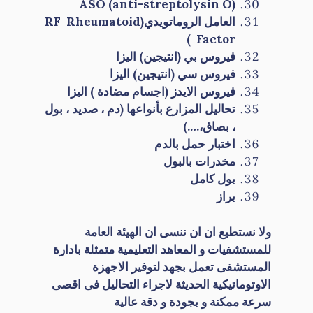
ASO
(
anti-streptolysin O
)
العامل الروماتويدي
(
RF Rheumatoid
)
Factor
فيروس بي (انتيجين)
اليزا
فيروس سي (انتيجين)
اليزا
فيروس الايدز (اجسام مضادة )
اليزا
تحاليل المزارع
بأنواعها (
دم
،
صديد ، بول
، بصاق،….)
اختبار حمل بالدم
مخدرات بالبول
بول كامل
براز
ولا نستطيع ان ان ننسى ان الهيئة العامة
للمستشفيات و المعاهد التعليمية متمثلة بادارة
المستشفى تعمل بجهد لتوفير الاجهزة
الاوتوماتيكية الحديثة لاجراء التحاليل فى اقصى
سرعة ممكنة و بجودة و دقة عالية