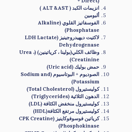
+ Direct)
انزيمات الكبد
(
ALT &AST
)
ألبومين
الفوسفاتيز القلوي
(
Alkaline
)
Phosphatase
لاكتيت ديهيدروجينيز
(
LDH Lactate
Dehydrogenase
وظائف الكلي
(
بولينا
،
كرياتينين
) (
،
Urea
)
Creatinine
حمض بوليك
(
Uric acid
)
الصوديوم + البوتاسيوم
(
Sodium and
)
Potassium
كوليستيرول
(
Total Cholesterol
)
الدهون الثلاثية
(
Triglycerides
)
كوليستيرول منخفض الكثافة
(
LDL
)
كوليستيرول مرتفع الكثافة
(
HDL
)
كرياتين فوسوفوكاينيز
(
CPK Creatine
)
Phosphokinase